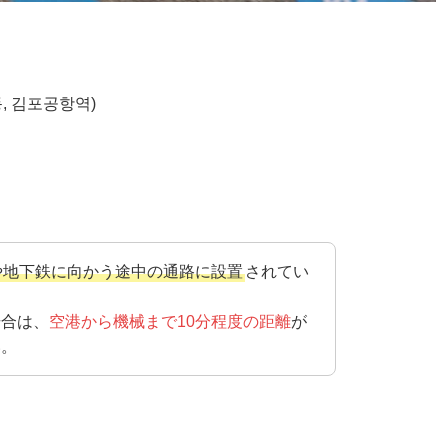
, 김포공항역)
や地下鉄に向かう途中の通路に設置
されてい
場合は、
空港から機械まで10分程度の距離
が
い。